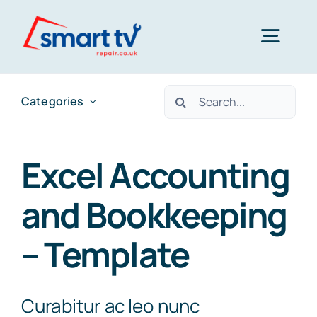
Skip
to
Togg
content
Navig
Search
Home
Categories
for:
About Us
Excel Accounting
and Bookkeeping
Tv Repair
– Template
Products
Curabitur ac leo nunc
Contact Us